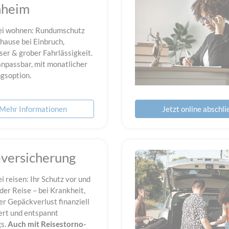
nheim
ei wohnen: Rundumschutz
uhause bei Einbruch,
er & grober Fahrlässigkeit.
anpassbar, mit monatlicher
gsoption.
Mehr Informationen
Jetzt online abschl
eversicherung
i reisen: Ihr Schutz vor und
er Reise – bei Krankheit,
er Gepäckverlust finanziell
ert und entspannt
s.
Auch mit Reisestorno-