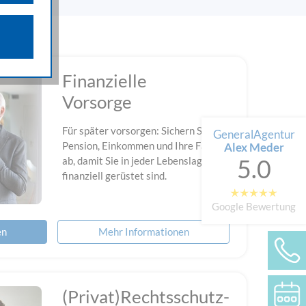
n über die
iffsquellen
gestellten
Finanzielle
 werden von
Vorsorge
e als auch
n.
Für später vorsorgen: Sichern Sie
GeneralAgentur
Pension, Einkommen und Ihre Familie
Alex Meder
5.0
ab, damit Sie in jeder Lebenslage
finanziell gerüstet sind.
Google Bewertung
en
Mehr Informationen
(Privat)Rechtsschutz-