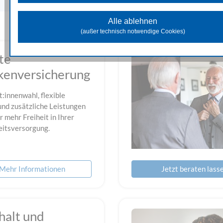
Diese Cookies unterstützen beim Sammeln allgemeiner Date
Website-Nutzung. Damit analysieren wir das Verhalten und die Zugr
Alle ablehnen
der Besuchenden und können in weiterer Folge die zur Verfügung 
(außer technisch notwendige Cookies)
Inhalte und Funktionen optimieren.
Marketing Cookies
te
Diese Cookies dienen dazu Marketingaktivitäten zu optimieren und
kenversicherung
unseren Werbepartnern genutzt, um Ihnen sowohl auf unserer Seit
auf anderen Webseiten passendere Werbung und Inhalte anzuzeige
t:innenwahl, flexible
und zusätzliche Leistungen
r mehr Freiheit in Ihrer
itsversorgung.
Mehr Informationen
Jetzt beraten lass
halt und