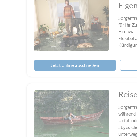
Eige
Sorgenfr
für Ihr Z
Hochwass
Flexibel 
Kündigun
Jetzt online abschließen
Reis
Sorgenfre
während d
Unfall od
abgesich
unterweg