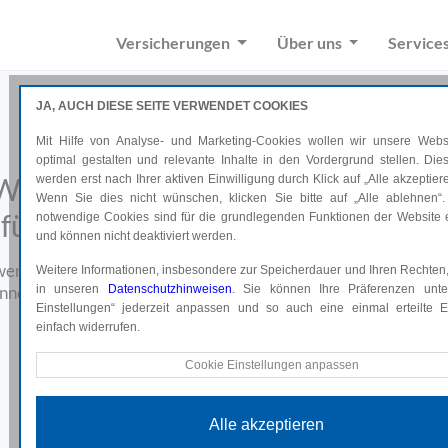
Versicherungen
Über uns
Service
JA, AUCH DIESE SEITE VERWENDET COOKIES
Mit Hilfe von Analyse- und Marketing-Cookies wollen wir unsere Websi
optimal gestalten und relevante Inhalte in den Vordergrund stellen. Di
Wir bieten professionelle Lösunge
werden erst nach Ihrer aktiven Einwilligung durch Klick auf „Alle akzeptiere
Wenn Sie dies nicht wünschen, klicken Sie bitte auf „Alle ablehnen“.
für Ihre individuelle Versicherung.
notwendige Cookies sind für die grundlegenden Funktionen der Website e
und können nicht deaktiviert werden.
 wenn es um Sicherheit und Vorsorge geht. Durch persönliche B
Weitere Informationen, insbesondere zur Speicherdauer und Ihren Rechten,
nnen und erstellen Lösungen, die perfekt zu Ihrem Leben pass
in unseren
Datenschutzhinweisen
. Sie können Ihre Präferenzen unte
Einstellungen“ jederzeit anpassen und so auch eine einmal erteilte Ei
Auch im Schadensfall sind wir für Sie da.
einfach widerrufen.
Technische Cookies
Cookie Einstellungen anpassen
Diese Cookies sind für die grundlegenden Funktionen der Website e
und können nicht deaktiviert werden.
Alle akzeptieren
Analyse Cookies