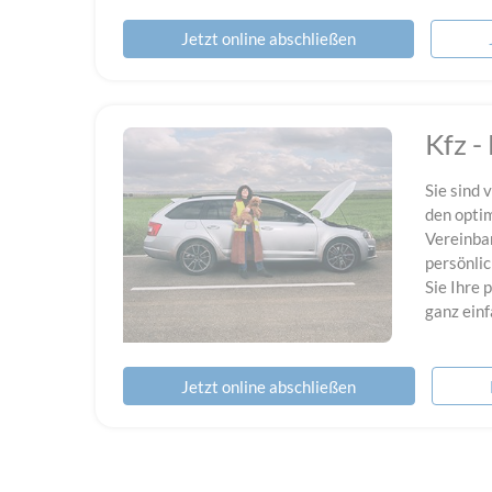
Jetzt online abschließen
Kfz -
Sie sind 
den optim
Vereinbar
persönli
Sie Ihre
ganz einf
Jetzt online abschließen