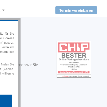
Termin vereinbaren
s
te für Sie
ese Cookies
n
n“ gesetzt.
 Technisch
rforderlich
eratung lernen wir Sie
 finden Sie
en.
r „Cookie-
nwilligung
rforderlich