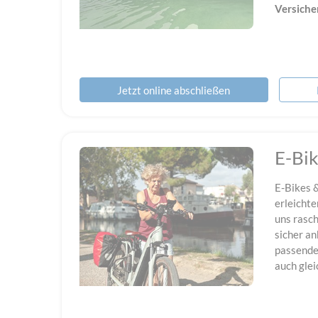
Versiche
Jetzt online abschließen
E-Bi
E-Bikes 
erleichte
uns rasch
sicher a
passende
auch glei